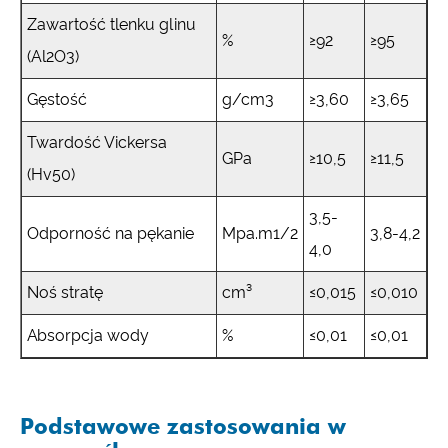
Zawartość tlenku glinu
%
≥92
≥95
(Al2O3)
Gęstość
g/cm3
≥3,60
≥3,65
Twardość Vickersa
GPa
≥10,5
≥11,5
(Hv50)
3,5-
Odporność na pękanie
Mpa.m1/2
3,8-4,2
4,0
Noś stratę
cm³
≤0,015
≤0,010
Absorpcja wody
%
≤0,01
≤0,01
Podstawowe zastosowania w