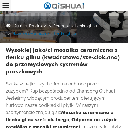
Dom
Produkty
Ceramika z tlenku glinu
Mozaika ceramiczna z tlenku glinu
Wysokiej jakości mozaika ceramiczna z
tlenku glinu (kwadratowa/sześciokątna)
do przemysłowych systemów
proszkowych
Szukasz najlepszych ofert na ochronę przed
zużyciem? Kup bezpośrednio od Shandong Qishuai.
Jesteśmy wiodącym producentem oferującym
hurtowo nasze podkładki i płytki. W naszym
asortymencie znajdują się
Mozaika ceramiczna z
tlenku glinu sześciokątnego
,
Odporna na zużycie
wyściółka z mozaiki ceramicznej
, nasze płytki i płyty