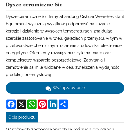
Dysze ceramiczne Sic
Dysze ceramiczne Sic firmy Shandong Qishuai Wear-Resistant
Equipment wykazują wyjątkową odporność na zużycie,
korozję i działanie w wysokich temperaturach, znajdując
szerokie zastosowanie w wielu gałęziach przemysłu, w tym w
przetwórstwie chemicznym, ochronie środowiska, elektronice i
energetyce. Oferujemy rozwiązania szyte na miarę oraz
kompleksowe wsparcie posprzedażowe. Zapytania i
zamówienia są mile widziane w celu zwiększenia wydajności
produkcji przemysłowej.
Wyślij zapytanie
Facebook
X
WhatsApp
Pinterest
LinkedIn
Share
Opis produktu
W różnych zastosowaniach w różnych gałęziach