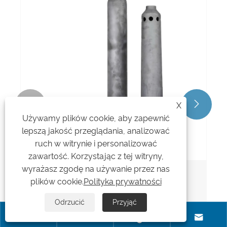


X
Używamy plików cookie, aby zapewnić
lepszą jakość przeglądania, analizować
ruch w witrynie i personalizować
zawartość. Korzystając z tej witryny,
wyrażasz zgodę na używanie przez nas
Dysze odsiarczające
plików cookie.
Polityka prywatności
Zobacz więcej >>
Odrzucić
Przyjąć



