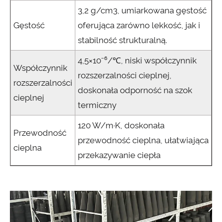
3,2 g/cm3, umiarkowana gęstość
Gęstość
oferująca zarówno lekkość, jak i
stabilność strukturalną.
4,5×10⁻⁶/℃, niski współczynnik
Współczynnik
rozszerzalności cieplnej,
rozszerzalności
doskonała odporność na szok
cieplnej
termiczny
120 W/m·K, doskonała
Przewodność
przewodność cieplna, ułatwiająca
cieplna
przekazywanie ciepła