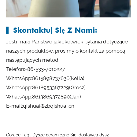
Skontaktuj Się Z Nami:
Jeśli mają Państwo jakiekolwiek pytania dotyczące
naszych produktów, prosimy o kontakt za pomocą
następujących metod:
Telefon:
+86-533-7010227
WhatsApp:
8615898737636
(Kella)
WhatsApp:
8618953367229
(Grosz)
WhatsApp:
8613869372890
(Jan)
E-mail:
qishuai@zbqishuai.cn
Gorące Tagi: Dysze ceramiczne Sic, dostawca dysz