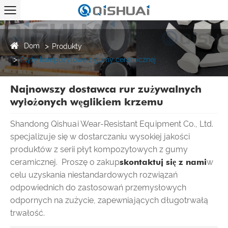
Dom
Produkty
Płyty kompozytowe z gumy ceramicznej
Najnowszy dostawca rur zużywalnych
wyłożonych węglikiem krzemu
Shandong Qishuai Wear-Resistant Equipment Co., Ltd.
specjalizuje się w dostarczaniu wysokiej jakości
produktów z serii płyt kompozytowych z gumy
ceramicznej. Proszę o zakup
skontaktuj się z nami
w
celu uzyskania niestandardowych rozwiązań
odpowiednich do zastosowań przemysłowych
odpornych na zużycie, zapewniających długotrwałą
trwałość.