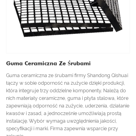
Guma Ceramiczna Ze Śrubami
Guma ceramiczna ze śrubami firmy Shandong Qishuai
łączy w sobie odporność na zużycie dzięki produkcji,
która integruje trzy oddzielne komponenty. Należą do
nich materiały ceramiczne, guma i płyta stalowa, które
zapewniają odporność na zużycie, uderzenia, działanie
kwasów i zasad, a jednocześnie umożliwiają prostą
instalację. Wybór wymaga uwzględnienia jakości,
specyfikacji i marki. Firma zapewnia wsparcie przy