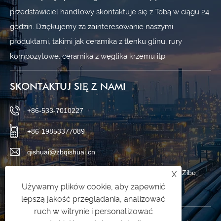
przedstawiciel handlowy skontaktuje się z Tobą w ciągu 24
godzin. Dziękujemy za zainteresowanie naszymi
produktami, takimi jak ceramika z tlenku glinu, rury
kompozytowe, ceramika z węglika krzemu itp.
SKONTAKTUJ SIĘ Z NAMI
+86-533-7010227
+86-19853377089
qishuai@zbqishuai.cn
Park przemysłowy Phoenix, dystrykt Linzi, miasto Zibo,
X
Używamy plików cookie, aby zapewnić
prowincja Shandong, Chiny
lepszą jakość przeglądania, analizować
ruch w witrynie i personalizować