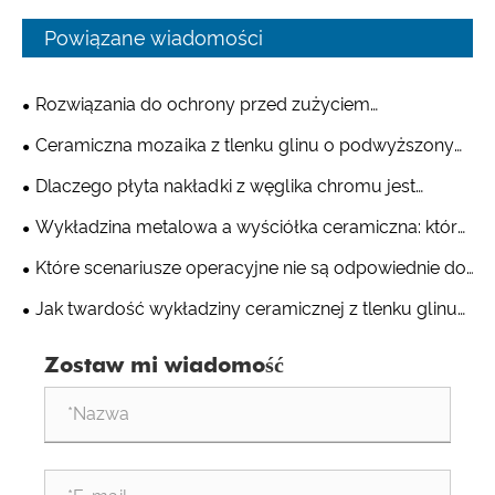
Powiązane wiadomości
Rozwiązania do ochrony przed zużyciem
przemysłowym dla przemysłu wydobywczego i
Ceramiczna mozaika z tlenku glinu o podwyższonym
cementowego
wzorze - praktyczne rozwiązanie w zakresie zużycia od
Dlaczego płyta nakładki z węglika chromu jest
sprzętu odpornego na zużycie Shandong Qishuai
znacznie bardziej odporna na zużycie niż zwykła stal?
Wykładzina metalowa a wyściółka ceramiczna: która
zapewnia dłuższą żywotność w środowiskach o
Które scenariusze operacyjne nie są odpowiednie do
wysokim stopniu ścierania?
stosowania odpornych na zużycie rur z kompozytów
Jak twardość wykładziny ceramicznej z tlenku glinu
ceramicznych?
jest porównywana ze stalą manganową?
Zostaw mi wiadomość