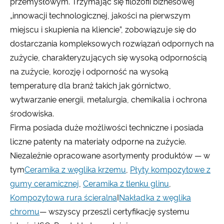
przemysłowym. Trzymając się filozofii biznesowej
„innowacji technologicznej, jakości na pierwszym
miejscu i skupienia na kliencie”, zobowiązuje się do
dostarczania kompleksowych rozwiązań odpornych na
zużycie, charakteryzujących się wysoką odpornością
na zużycie, korozję i odporność na wysoką
temperaturę dla branż takich jak górnictwo,
wytwarzanie energii, metalurgia, chemikalia i ochrona
środowiska.
Firma posiada duże możliwości techniczne i posiada
liczne patenty na materiały odporne na zużycie.
Niezależnie opracowane asortymenty produktów — w
tym
Ceramika z węglika krzemu
,
Płyty kompozytowe z
gumy ceramicznej
,
Ceramika z tlenku glinu
,
Kompozytowa rura ścieralna
I
Nakładka z węglika
chromu
— wszyscy przeszli certyfikację systemu