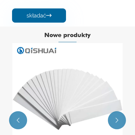
składać

Nowe produkty
Guma Ceramiczna Ze Śrubami
Zobacz więcej >>

