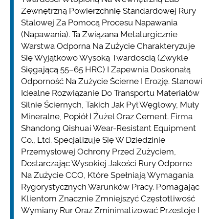
Zewnętrzną Powierzchnię Standardowej Rury
Stalowej Za Pomocą Procesu Napawania
(napawania). Ta Związana Metalurgicznie
Warstwa Odporna Na Zużycie Charakteryzuje
Się Wyjątkowo Wysoką Twardością (zwykle
Sięgającą 55–65 HRC) I Zapewnia Doskonałą
Odporność Na Zużycie Ścierne I Erozję. Stanowi
Idealne Rozwiązanie Do Transportu Materiałów
Silnie Ściernych, Takich Jak Pył Węglowy, Muły
Mineralne, Popiół I Żużel Oraz Cement. Firma
Shandong Qishuai Wear-Resistant Equipment
Co., Ltd. Specjalizuje Się W Dziedzinie
Przemysłowej Ochrony Przed Zużyciem,
Dostarczając Wysokiej Jakości Rury Odporne
Na Zużycie CCO, Które Spełniają Wymagania
Rygorystycznych Warunków Pracy. Pomagając
Klientom Znacznie Zmniejszyć Częstotliwość
Wymiany Rur Oraz Zminimalizować Przestoje I