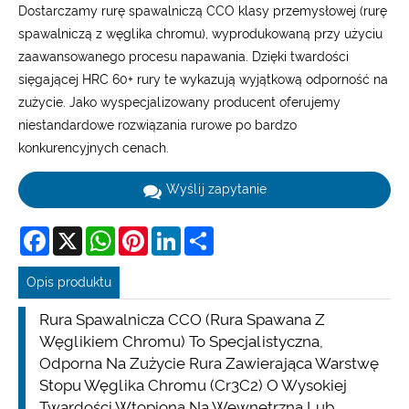
Dostarczamy rurę spawalniczą CCO klasy przemysłowej (rurę
spawalniczą z węglika chromu), wyprodukowaną przy użyciu
zaawansowanego procesu napawania. Dzięki twardości
sięgającej HRC 60+ rury te wykazują wyjątkową odporność na
zużycie. Jako wyspecjalizowany producent oferujemy
niestandardowe rozwiązania rurowe po bardzo
konkurencyjnych cenach.
Wyślij zapytanie
Facebook
X
WhatsApp
Pinterest
LinkedIn
Share
Opis produktu
Rura Spawalnicza CCO (rura Spawana Z
Węglikiem Chromu) To Specjalistyczna,
Odporna Na Zużycie Rura Zawierająca Warstwę
Stopu Węglika Chromu (Cr3C2) O Wysokiej
Twardości Wtopioną Na Wewnętrzną Lub