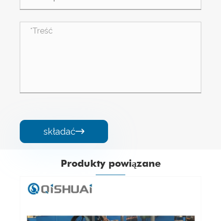
składać

Produkty powiązane
Rurka z węglika chromu