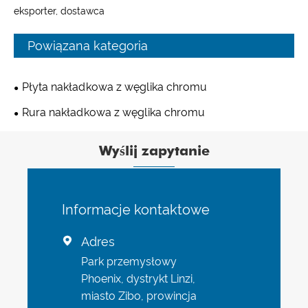
eksporter, dostawca
Powiązana kategoria
Płyta nakładkowa z węglika chromu
Rura nakładkowa z węglika chromu
Wyślij zapytanie
Informacje kontaktowe
Adres

Park przemysłowy
Phoenix, dystrykt Linzi,
miasto Zibo, prowincja