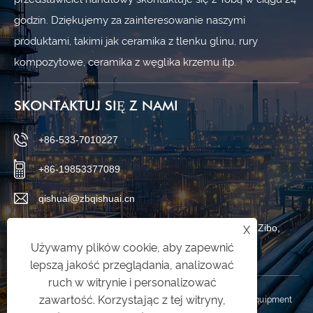
godzin. Dziękujemy za zainteresowanie naszymi
produktami, takimi jak ceramika z tlenku glinu, rury
kompozytowe, ceramika z węglika krzemu itp.
SKONTAKTUJ SIĘ Z NAMI
+86-533-7010227
+86-19853377089
qishuai@zbqishuai.cn
Park przemysłowy Phoenix, dystrykt Linzi, miasto Zibo,
X
Używamy plików cookie, aby zapewnić
prowincja Shandong, Chiny
lepszą jakość przeglądania, analizować
ruch w witrynie i personalizować
zawartość. Korzystając z tej witryny,
Prawa autorskie © 2025 Shandong Qishuai Wear Resistant Equipment