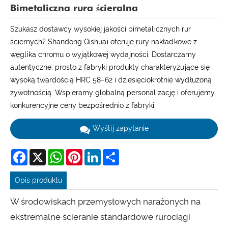
Bimetaliczna rura ścieralna
Szukasz dostawcy wysokiej jakości bimetalicznych rur
ściernych? Shandong Qishuai oferuje rury nakładkowe z
węglika chromu o wyjątkowej wydajności. Dostarczamy
autentyczne, prosto z fabryki produkty charakteryzujące się
wysoką twardością HRC 58–62 i dziesięciokrotnie wydłużoną
żywotnością. Wspieramy globalną personalizację i oferujemy
konkurencyjne ceny bezpośrednio z fabryki.
Wyślij zapytanie
Facebook
X
WhatsApp
Pinterest
LinkedIn
Share
Opis produktu
W środowiskach przemysłowych narażonych na
ekstremalne ścieranie standardowe rurociągi