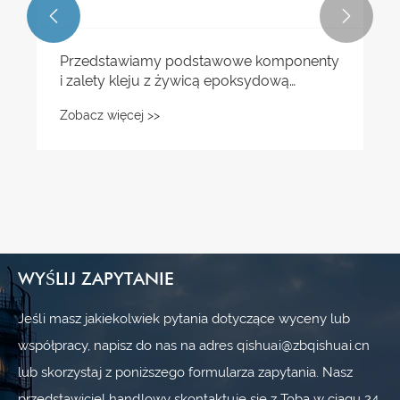


Przedstawiamy podstawowe komponenty
i zalety kleju z żywicą epoksydową
Qishuai Ceramic
Zobacz więcej >>
WYŚLIJ ZAPYTANIE
Jeśli masz jakiekolwiek pytania dotyczące wyceny lub
współpracy, napisz do nas na adres qishuai@zbqishuai.cn
lub skorzystaj z poniższego formularza zapytania. Nasz
przedstawiciel handlowy skontaktuje się z Tobą w ciągu 24