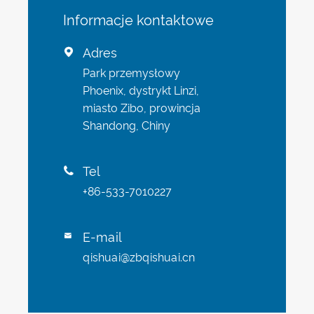
Informacje kontaktowe
Adres

Park przemysłowy
Phoenix, dystrykt Linzi,
miasto Zibo, prowincja
Shandong, Chiny
Tel

+86-533-7010227
E-mail

qishuai@zbqishuai.cn